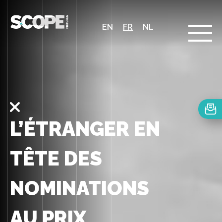
EN
FR
NL
L’ÉTRANGER EN
TÊTE DES
NOMINATIONS
AU PRIX