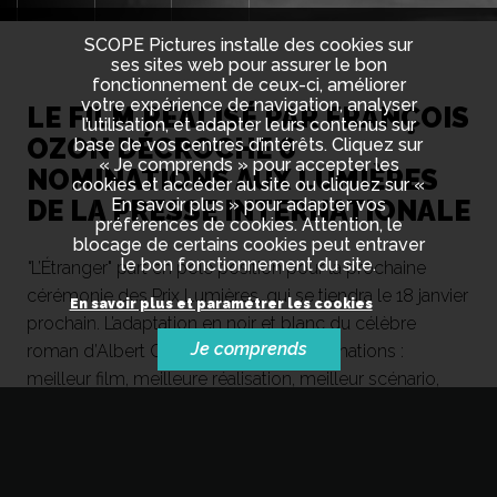
SCOPE Pictures installe des cookies sur
ses sites web pour assurer le bon
fonctionnement de ceux-ci, améliorer
votre expérience de navigation, analyser
LE FILM RÉALISÉ PAR FRANÇOIS
l’utilisation, et adapter leurs contenus sur
OZON DÉCROCHE 6
base de vos centres d’intérêts. Cliquez sur
« Je comprends » pour accepter les
NOMINATIONS AUX LUMIÈRES
cookies et accéder au site ou cliquez sur «
DE LA PRESSE INTERNATIONALE
En savoir plus » pour adapter vos
préférences de cookies. Attention, le
blocage de certains cookies peut entraver
le bon fonctionnement du site.
"
L’Étranger" part en pole position pour la prochaine
cérémonie des Prix Lumières, qui se tiendra le 18 janvier
En savoir plus et paramétrer les cookies
prochain. L’adaptation en noir et blanc du célèbre
Je comprends
roman d’Albert Camus récolte six nominations :
meilleur film, meilleure réalisation, meilleur scénario,
meilleure image, meilleur acteur et meilleure musique.