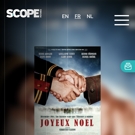
EN
FR
NL