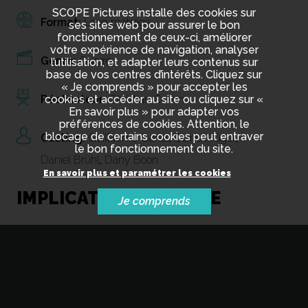
SCOPE Pictures installe des cookies sur
Format:
Long métrage
ses sites web pour assurer le bon
fonctionnement de ceux-ci, améliorer
votre expérience de navigation, analyser
Genre:
Guerre
l’utilisation, et adapter leurs contenus sur
base de vos centres d’intérêts. Cliquez sur
« Je comprends » pour accepter les
cookies et accéder au site ou cliquez sur «
Réalisateur:
Christian Carion
En savoir plus » pour adapter vos
préférences de cookies. Attention, le
blocage de certains cookies peut entraver
Casting:
Guillaume Canet
,
Diane Krüger
,
le bon fonctionnement du site.
Daniel Brühl
,
Dany Boon
En savoir plus et paramétrer les cookies
IMPLICATION DE SCOPE
Je comprends
Financement
Fonds levés en Tax Shelter: 1.585.000€
Production exécutive