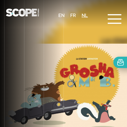
EN
FR
NL