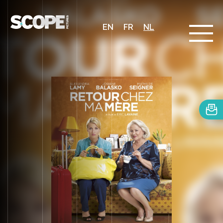
EN
FR
NL