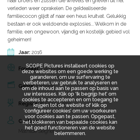
haar broers en zussen die wrevels en grieven uit het
verleden weer oprakelen. De geïdealiseerde
familiecocon glijdt af naar een heus kruitvat. Gelukkig
bestaan er ook weldoende explosies... Welkom in de
familie, een ongewoon, vijandig en kostelijk gebied vol
geheimen!
Jaar:
2016
SCOPE Pictures installeert cookies op
Formaat:
Langspeelfilm
deze websites om een goede werking te
garanderen, om uw surfervaring te
verbeteren, uw gebruik te analyseren en
Genre:
Komedie
om de inhoud aan te passen op basis van
uw interesses. Klik op ‘Ik begrijp het’ om
cookies te accepteren en om toegang te
Regisseur:
Eric Lavaine
krijgen tot de website of klik op
‘configureer cookies’ om uw voorkeuren
voor cookies aan te passen. Opgepast,
Casting:
Alexandra Lamy
,
Josiane Balasko
,
het blokkeren van bepaalde cookies kan
het goed functioneren van de website
Mathilde Seigner
belemmeren.