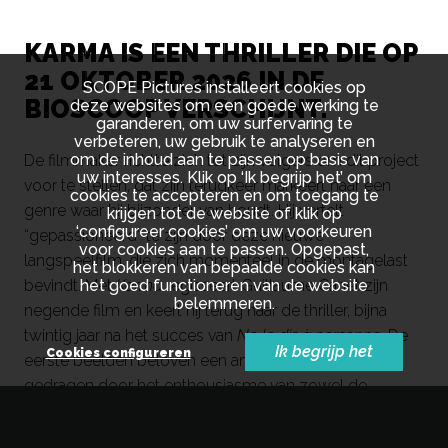
KARMA IS EEN THRILLER DIE OP
21 OKTOBER 2026 IN DE
SCOPE Pictures installeert cookies op
BIOSCOOP VERSCHIJNT.
deze websites om een goede werking te
garanderen, om uw surfervaring te
verbeteren, uw gebruik te analyseren en
om de inhoud aan te passen op basis van
De filmmaker richtte zich tot zijn volgers om dit project
uw interesses. Klik op ‘Ik begrijp het’ om
voor te stellen, dat zijn terugkeer markeert naar een
cookies te accepteren en om toegang te
genre waar hij bijzonder van houdt. Hij vertelt
krijgen tot de website of klik op
‘configureer cookies’ om uw voorkeuren
“gepassioneerd” te zijn door deze nieuwe
voor cookies aan te passen. Opgepast,
langspeelfilm, die zich momenteel in de montagelast
het blokkeren van bepaalde cookies kan
het goed functioneren van de website
bevindt. Met
Karma
regisseert Guillaume Canet zijn
belemmeren.
negende film en keert hij terug naar de thriller, bijna
twintig jaar na het succes van
Ne le dis à personne
. De
Ik begrijp het
Cookies configureren
eerste beelden beloven een ambitieus project,
gedragen door het enthousiasme van zowel de
regisseur als het publiek.