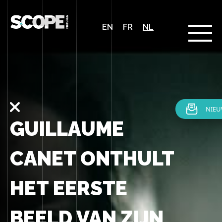
EN
FR
NL
GUILLAUME
CANET ONTHULT
HET EERSTE
BEELD VAN ZIJN